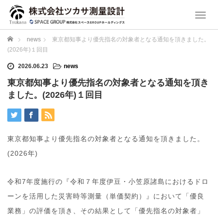
T
o
g
ホーム
news
東京都知事より優先指名の対象者となる通知を頂きました。
g
(2026年)１回目
l
e
2026.06.23
news
n
東京都知事より優先指名の対象者となる通知を頂き
a
ました。(2026年)１回目
v
i
g
a
t
東京都知事より優先指名の対象者となる通知を頂きました。
i
o
(2026年)
n
令和7年度施行の『令和７年度伊豆・小笠原諸島におけるドロ
ーンを活用した災害時等測量（単価契約）』において「優良
業務」の評価を頂き、その結果として「優先指名の対象者」